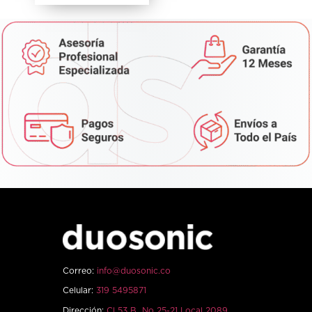
Correo:
info@duosonic.co
Celular:
319 5495871
Dirección:
Cl 53 B No 25-21 Local 2089