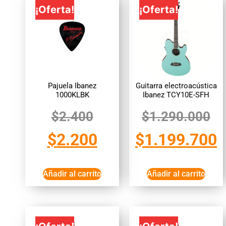
¡Oferta!
¡Oferta!
Pajuela Ibanez
Guitarra electroacústica
1000KLBK
Ibanez TCY10E-SFH
$
2.400
$
1.290.000
$
2.200
$
1.199.700
Añadir al carrito
Añadir al carrito