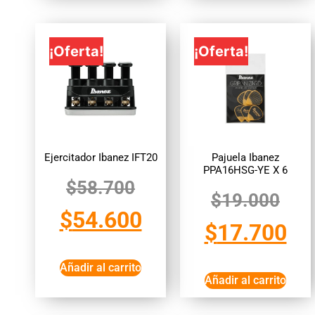
¡Oferta!
¡Oferta!
Ejercitador Ibanez IFT20
Pajuela Ibanez
PPA16HSG-YE X 6
$
58.700
$
19.000
$
54.600
$
17.700
Añadir al carrito
Añadir al carrito