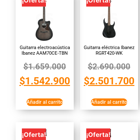
¡Oferta!
¡Oferta!
Guitarra electroacústica
Guitarra eléctrica Ibanez
Ibanez AAM70CE-TBN
RGRT420-WK
$
1.659.000
$
2.690.000
$
1.542.900
$
2.501.700
Añadir al carrito
Añadir al carrito
¡Oferta!
¡Oferta!