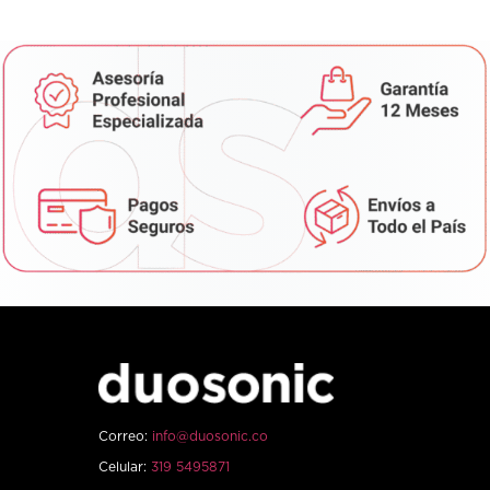
Correo:
info@duosonic.co
Celular:
319 5495871