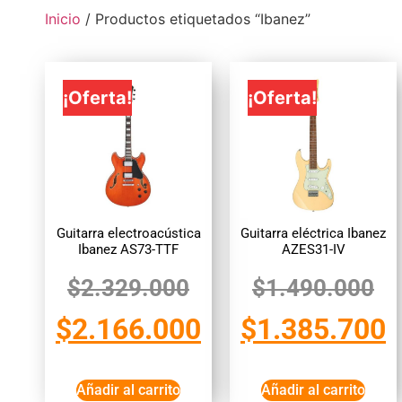
Inicio
/ Productos etiquetados “Ibanez”
¡Oferta!
¡Oferta!
Guitarra electroacústica
Guitarra eléctrica Ibanez
Ibanez AS73-TTF
AZES31-IV
$
2.329.000
$
1.490.000
$
2.166.000
$
1.385.700
Añadir al carrito
Añadir al carrito