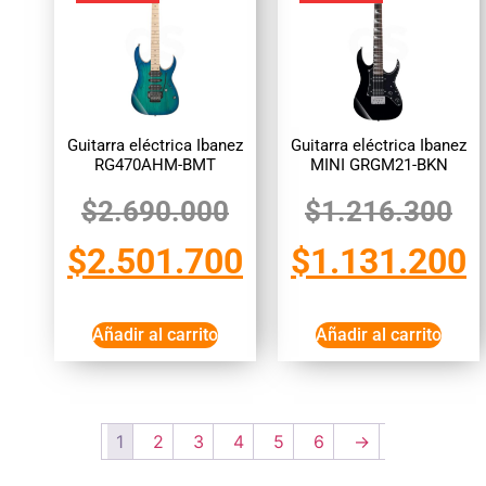
Guitarra eléctrica Ibanez
Guitarra eléctrica Ibanez
RG470AHM-BMT
MINI GRGM21-BKN
$
2.690.000
$
1.216.300
$
2.501.700
$
1.131.200
Añadir al carrito
Añadir al carrito
1
2
3
4
5
6
→