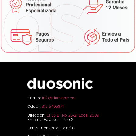
Correo:
info@duosonic.co
Celular:
319 5495871
Dirección:
Cl 53 B No 25-21 Local 2089
Frente a Falabella Piso 2
Centro Comercial Galerías