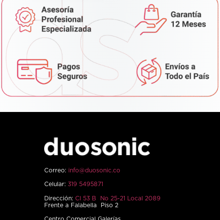
Correo:
info@duosonic.co
Celular:
319 5495871
Dirección:
Cl 53 B No 25-21 Local 2089
Frente a Falabella Piso 2
Centro Comercial Galerías