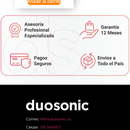
Añadir al carrito
Correo:
info@duosonic.co
Celular:
319 5495871