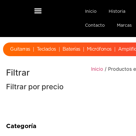
Inicio
Historia
Contacto
Marcas
Guitarras
Teclados
Baterías
Micrófonos
Amplifi
Inicio
/ Productos e
Filtrar
Filtrar por precio
Categoría