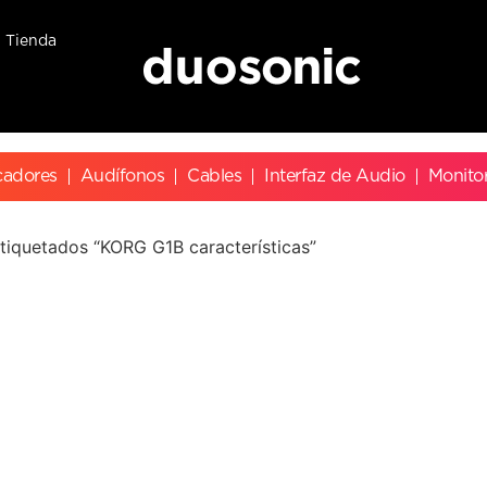
Tienda
cadores
Audífonos
Cables
Interfaz de Audio
Monito
tiquetados “KORG G1B características”