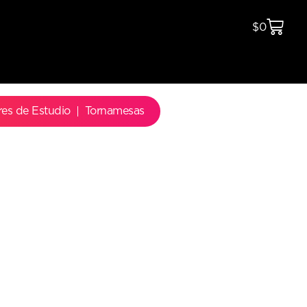
$
0
res de Estudio
Tornamesas