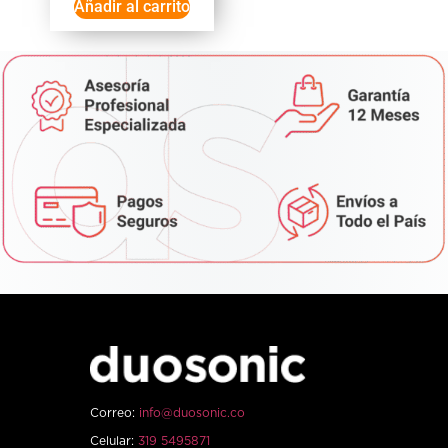
Añadir al carrito
Correo:
info@duosonic.co
Celular:
319 5495871