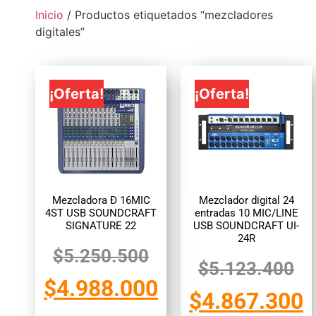
Inicio
/ Productos etiquetados “mezcladores
digitales”
¡Oferta!
¡Oferta!
Mezcladora Ð 16MIC
Mezclador digital 24
4ST USB SOUNDCRAFT
entradas 10 MIC/LINE
SIGNATURE 22
USB SOUNDCRAFT UI-
24R
$
5.250.500
$
5.123.400
$
4.988.000
$
4.867.300