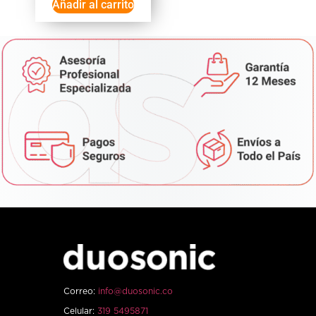
Añadir al carrito
Correo:
info@duosonic.co
Celular:
319 5495871