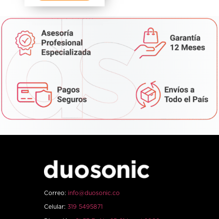
Correo:
info@duosonic.co
Celular:
319 5495871