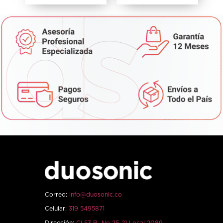
Correo:
info@duosonic.co
Celular:
319 5495871
Dirección:
Cl 53 B No 25-21 Local 2089