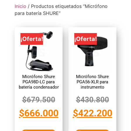
Inicio
/ Productos etiquetados “Micrófono
para batería SHURE”
¡Oferta!
¡Oferta!
Micrófono Shure
Micrófono Shure
PGA98D-LC para
PGA56-XLR para
batería condensador
instrumento
$
679.500
$
430.800
$
666.000
$
422.200