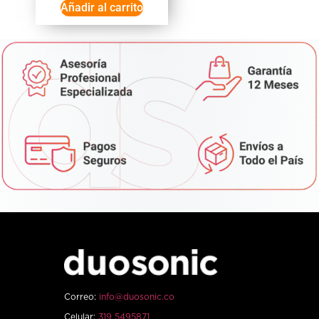
Añadir al carrito
Correo:
info@duosonic.co
Celular:
319 5495871