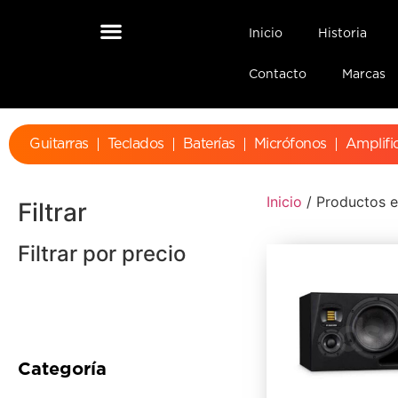
Inicio
Historia
Contacto
Marcas
Guitarras
Teclados
Baterías
Micrófonos
Amplifi
Inicio
/ Productos e
Filtrar
Filtrar por precio
Categoría