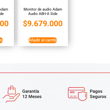
 Adam
Monitor de audio Adam
ide
Audio A8H-A Side
000
$
9.679.000
to
Añadir al carrito