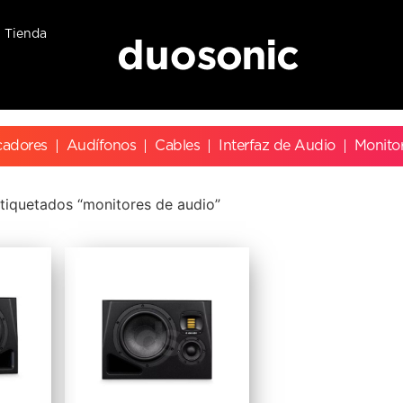
Tienda
cadores
Audífonos
Cables
Interfaz de Audio
Monito
tiquetados “monitores de audio”