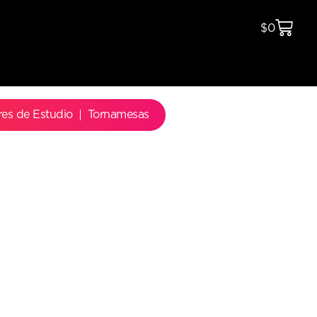
$
0
res de Estudio
Tornamesas