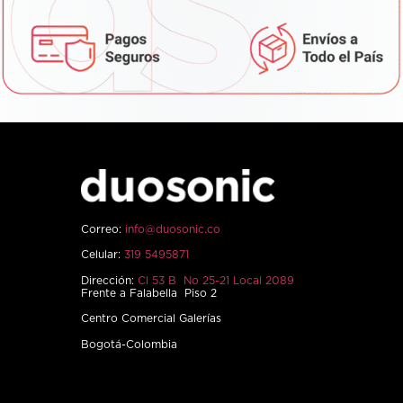
Correo:
info@duosonic.co
Celular:
319 5495871
Dirección:
Cl 53 B No 25-21 Local 2089
Frente a Falabella Piso 2
Centro Comercial Galerías
Bogotá-Colombia