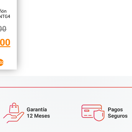
ñón
 NTG4
00
000
to