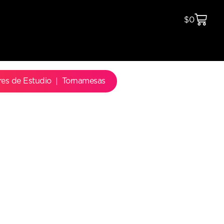
$
0
res de Estudio
Tornamesas