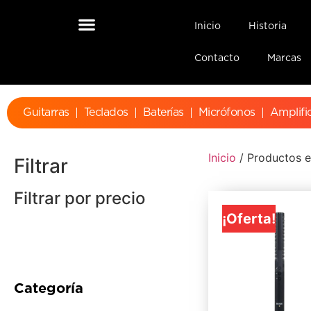
Inicio
Historia
Contacto
Marcas
Guitarras
Teclados
Baterías
Micrófonos
Amplifi
Inicio
/ Productos e
Filtrar
Filtrar por precio
¡Oferta!
Categoría