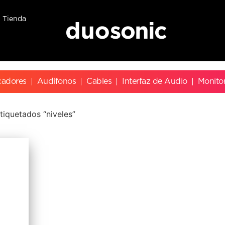
Tienda
cadores
Audífonos
Cables
Interfaz de Audio
Monito
tiquetados “niveles”