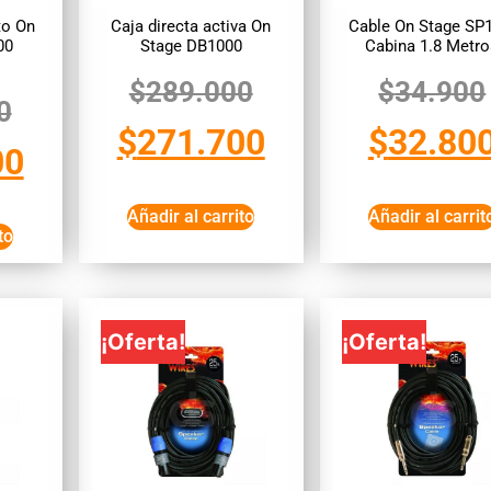
to On
Caja directa activa On
Cable On Stage SP
00
Stage DB1000
Cabina 1.8 Metr
$
289.000
$
34.900
0
$
271.700
$
32.80
00
Añadir al carrito
Añadir al carrit
to
¡Oferta!
¡Oferta!