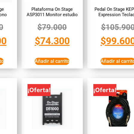
ge
Plataforma On Stage
Pedal On Stage KE
ono
ASP3011 Monitor estudio
Expression Tecla
0
$
79.000
$
105.90
00
$
74.300
$
99.60
to
Añadir al carrito
Añadir al carrit
¡Oferta!
¡Oferta!