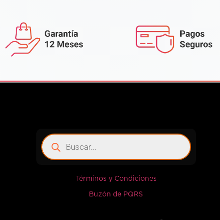
Términos y Condiciones
Buzón de PQRS