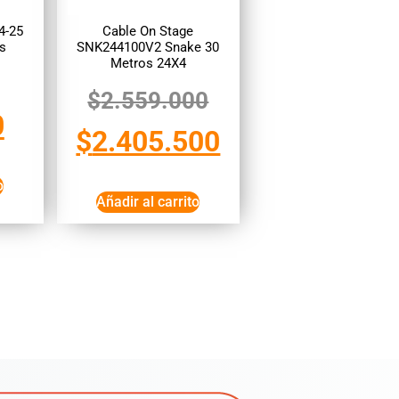
4-25
Cable On Stage
os
SNK244100V2 Snake 30
Metros 24X4
$
2.559.000
0
$
2.405.500
o
Añadir al carrito