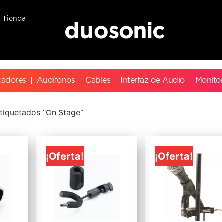
Tienda
cadores
Audífonos
Cables
Interfaz de Audio
Monito
tiquetados “On Stage”
¡Oferta!
¡Oferta!