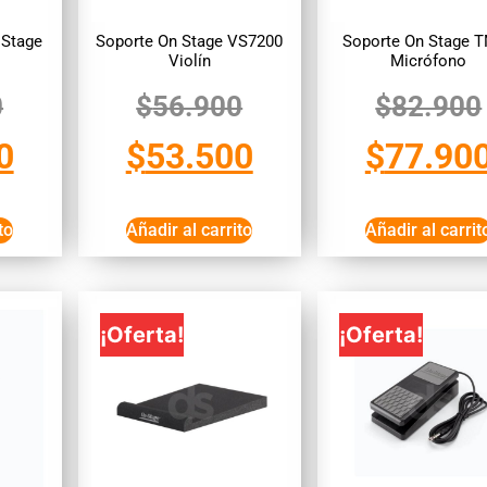
 Stage
Soporte On Stage VS7200
Soporte On Stage 
Violín
Micrófono
0
$
56.900
$
82.900
0
$
53.500
$
77.90
to
Añadir al carrito
Añadir al carrit
¡Oferta!
¡Oferta!