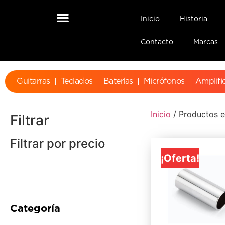
Inicio
Historia
Contacto
Marcas
Guitarras
Teclados
Baterías
Micrófonos
Amplifi
Inicio
/ Productos e
Filtrar
Filtrar por precio
¡Oferta!
Categoría