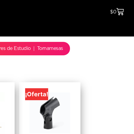
$
0
res de Estudio
Tornamesas
¡Oferta!