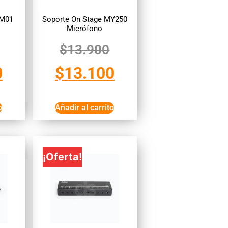
TM01
Soporte On Stage MY250
Micrófono
$
13.900
0
$
13.100
o
Añadir al carrito
¡Oferta!