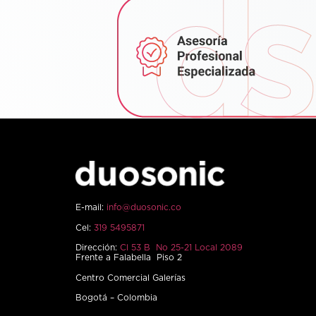
E-mail:
info@duosonic.co
Cel:
319 5495871
Dirección:
Cl 53 B No 25-21 Local 2089
Frente a Falabella Piso 2
Centro Comercial Galerías
Bogotá – Colombia