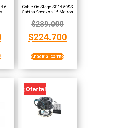
14-6
Cable On Stage SP14-50SS
os
Cabina Speakon 15 Metros
$
239.000
0
$
224.700
o
Añadir al carrito
¡Oferta!