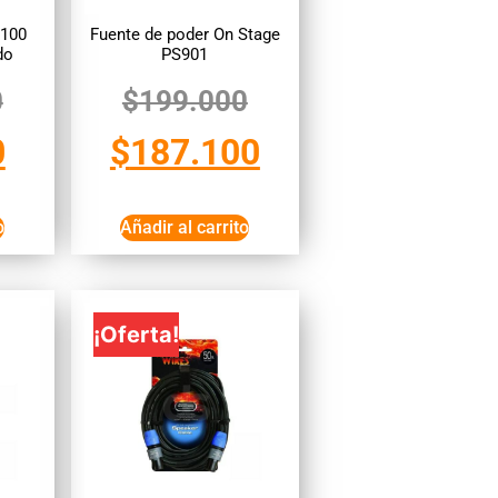
P100
Fuente de poder On Stage
do
PS901
0
$
199.000
0
$
187.100
o
Añadir al carrito
¡Oferta!