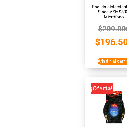
Escudo aislamien
Stage ASMS30
Micrófono
$
209.00
$
196.5
Añadir al carri
¡Oferta!