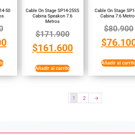
14-50
Cable On Stage SP14-25SS
Cable On Stage SP1
os
Cabina Speakon 7.6
Cabina 7.6 Metr
Metros
0
$
80.900
$
171.900
00
$
76.10
$
161.600
to
Añadir al carrit
Añadir al carrito
1
2
→