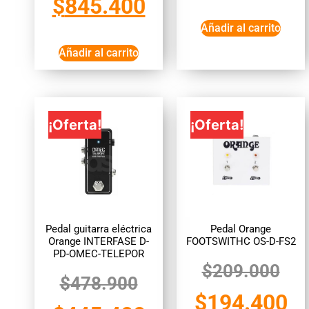
$
845.400
Añadir al carrito
Añadir al carrito
¡Oferta!
¡Oferta!
Pedal guitarra eléctrica
Pedal Orange
Orange INTERFASE D-
FOOTSWITHC OS-D-FS2
PD-OMEC-TELEPOR
$
209.000
$
478.900
$
194.400