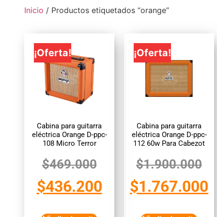
Inicio
/ Productos etiquetados “orange”
¡Oferta!
¡Oferta!
Cabina para guitarra
Cabina para guitarra
eléctrica Orange D-ppc-
eléctrica Orange D-ppc-
108 Micro Terror
112 60w Para Cabezot
$
469.000
$
1.900.000
$
436.200
$
1.767.000