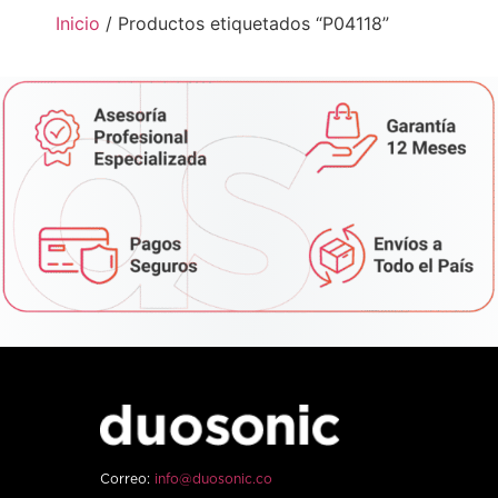
Inicio
/ Productos etiquetados “P04118”
Correo:
info@duosonic.co