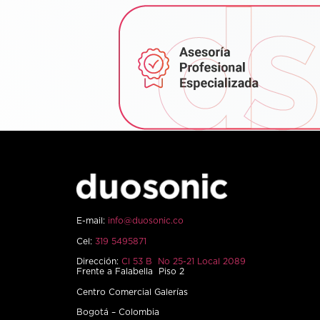
E-mail:
info@duosonic.co
Cel:
319 5495871
Dirección:
Cl 53 B No 25-21 Local 2089
Frente a Falabella Piso 2
Centro Comercial Galerías
Bogotá – Colombia