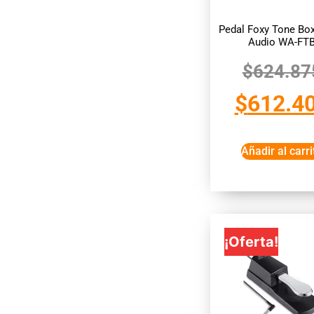
Pedal Foxy Tone Bo
Audio WA-FT
$
624.87
$
612.4
Añadir al carri
¡Oferta!