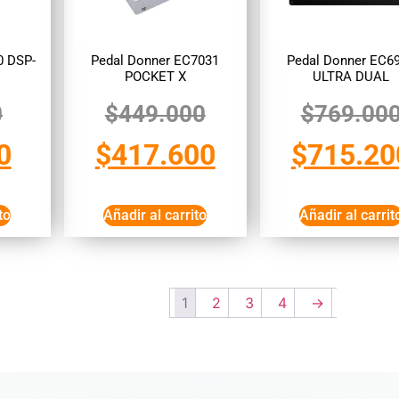
0 DSP-
Pedal Donner EC7031
Pedal Donner EC6
POCKET X
ULTRA DUAL
0
$
449.000
$
769.00
0
$
417.600
$
715.20
to
Añadir al carrito
Añadir al carrit
1
2
3
4
→