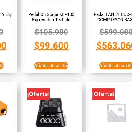
19 Eq
Pedal On Stage KEP100
Pedal LANEY BCC-
Expression Teclado
COMPRESOR BA
0
$
105.900
$
599.00
00
$
99.600
$
563.06
to
Añadir al carrito
Añadir al carrit
¡Oferta!
¡Oferta!