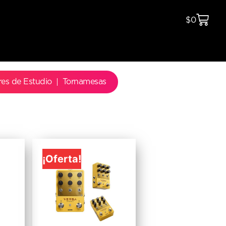
$
0
res de Estudio
Tornamesas
¡Oferta!