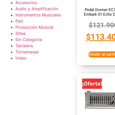
Accesorios
Audio y Amplificación
Pedal Donner EC
Embark 01 Echo D
Instrumentos Musicales
Pad
$
121.90
Producción Musical
Sillas
$
113.4
Sin Categoría
Teclados
Tornamesas
Añadir al carri
Video
¡Oferta!