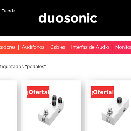
Tienda
cadores
Audífonos
Cables
Interfaz de Audio
Monito
tiquetados “pedales”
¡Oferta!
¡Oferta!