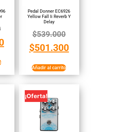
096
Pedal Donner EC6926
r
Yellow Fall Ii Reverb Y
Delay
0
$
539.000
0
$
501.300
o
Añadir al carrito
¡Oferta!