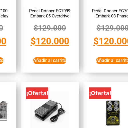
7100
Pedal Donner EC7099
Pedal Donner EC7
elay
Embark 05 Overdrive
Embark 03 Phase
0
$
129.000
$
129.00
00
$
120.000
$
120.00
to
Añadir al carrito
Añadir al carrit
¡Oferta!
¡Oferta!