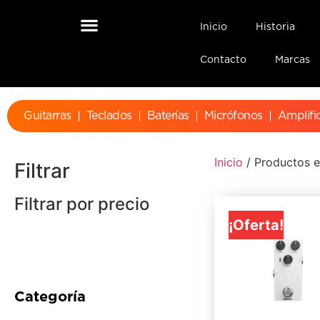
Inicio
Historia
Contacto
Marcas
Guitarras
Teclados
Baterías
Micrófonos
Amplifi
Inicio
/ Productos e
Filtrar
Filtrar por precio
¡Oferta!
Categoría