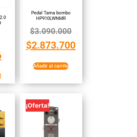
Pedal Tama bombo
2.0
HP910LWNMR
D
$
3.090.000
$
2.873.700
6
Añadir al carrito
o
¡Oferta!