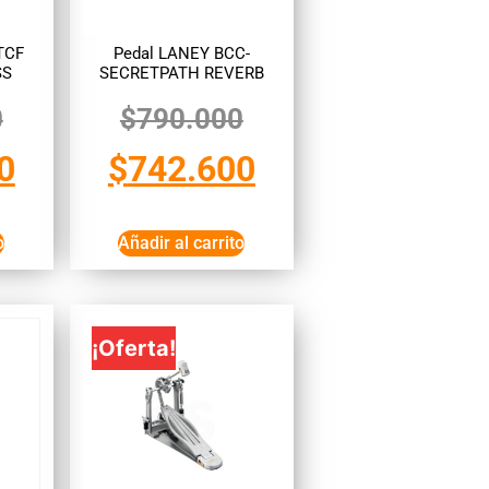
TCF
Pedal LANEY BCC-
SS
SECRETPATH REVERB
0
$
790.000
0
$
742.600
o
Añadir al carrito
¡Oferta!