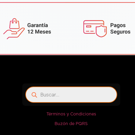
Términos y Condiciones
Buzón de PQRS