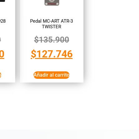
928
Pedal MC-ART ATR-3
TWISTER
0
$
135.900
0
$
127.746
o
Añadir al carrito