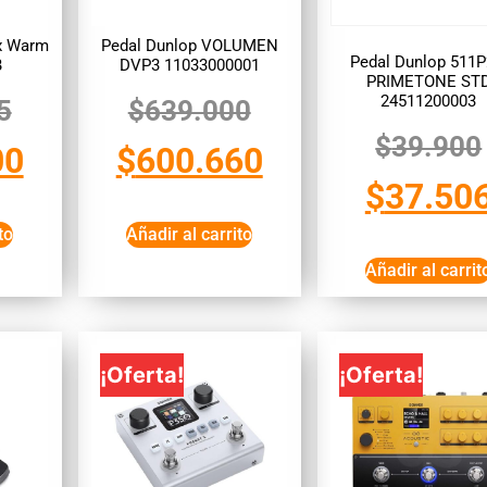
x Warm
Pedal Dunlop VOLUMEN
Pedal Dunlop 511P
B
DVP3 11033000001
PRIMETONE ST
24511200003
5
$
639.000
$
39.900
00
$
600.660
$
37.50
to
Añadir al carrito
Añadir al carrit
¡Oferta!
¡Oferta!