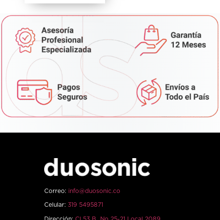
Correo:
info@duosonic.co
Celular:
319 5495871
Dirección:
Cl 53 B No 25-21 Local 2089