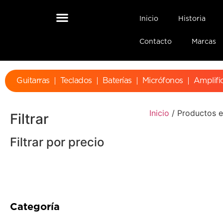
Inicio
Historia
Contacto
Marcas
Guitarras
Teclados
Baterías
Micrófonos
Amplifi
Inicio
/ Productos e
Filtrar
Filtrar por precio
Categoría