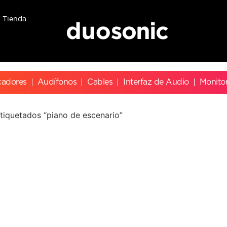
Tienda
cadores
Audífonos
Cables
Interfaz de Audio
Monito
tiquetados “piano de escenario”