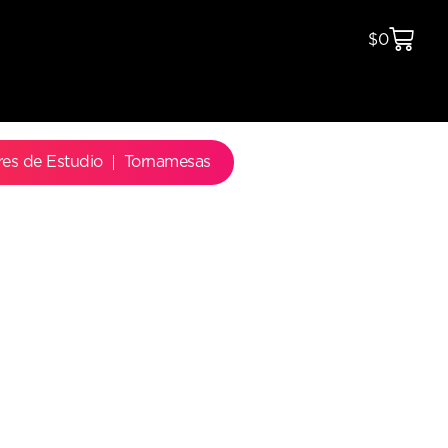
$
0
res de Estudio
Tornamesas