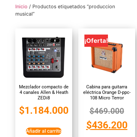
Inicio
/ Productos etiquetados “produccion
musical”
¡Oferta!
Mezclador compacto de
Cabina para guitarra
4 canales Allen & Heath
eléctrica Orange D-ppc-
ZEDi8
108 Micro Terror
$
1.184.000
$
469.000
$
436.200
Añadir al carrito