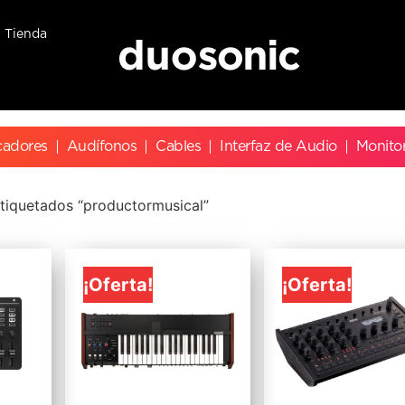
Tienda
cadores
Audífonos
Cables
Interfaz de Audio
Monito
tiquetados “productormusical”
¡Oferta!
¡Oferta!