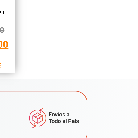
rg
00
00
o