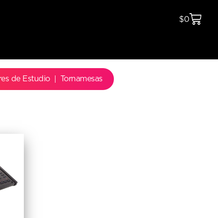
$
0
res de Estudio
Tornamesas