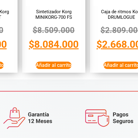
 Korg
Sintetizador Korg
Caja de ritmos Ko
T
MINIKORG-700 FS
DRUMLOGUE
0
$
8.509.000
$
2.809.0
00
$
8.084.000
$
2.668.0
to
Añadir al carrito
Añadir al carrit