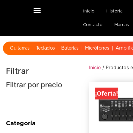
Inicio
Historia
Contacto
Marcas
Guitarras
Teclados
Baterías
Micrófonos
Amplifi
Inicio
/ Productos e
Filtrar
Filtrar por precio
¡Oferta!
Categoría