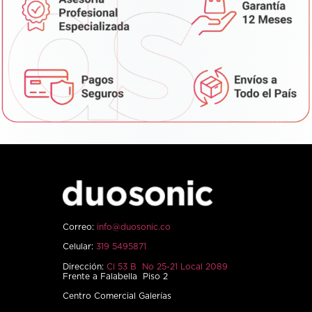
Correo:
info@duosonic.co
Celular:
319 5495871
Dirección:
Cl 53 B No 25-21 Local 2089
Frente a Falabella Piso 2
Centro Comercial Galerías