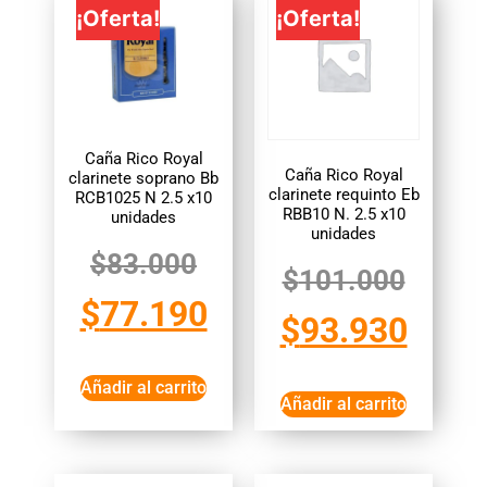
¡Oferta!
¡Oferta!
Caña Rico Royal
Caña Rico Royal
clarinete soprano Bb
clarinete requinto Eb
RCB1025 N 2.5 x10
RBB10 N. 2.5 x10
unidades
unidades
$
83.000
$
101.000
$
77.190
$
93.930
Añadir al carrito
Añadir al carrito