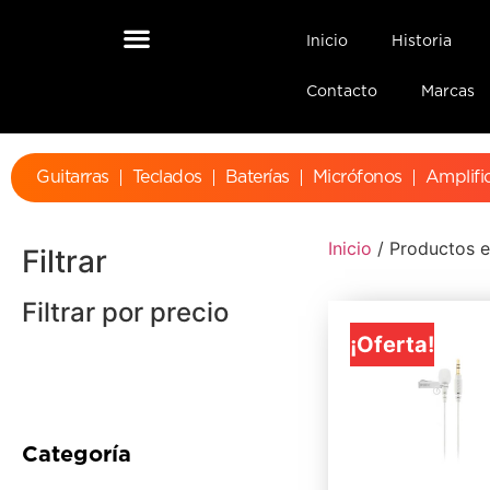
Inicio
Historia
Contacto
Marcas
Guitarras
Teclados
Baterías
Micrófonos
Amplifi
Inicio
/ Productos e
Filtrar
Filtrar por precio
¡Oferta!
Categoría