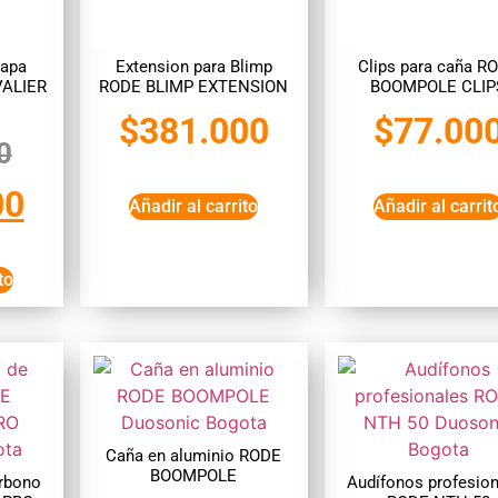
lapa
Extension para Blimp
Clips para caña R
VALIER
RODE BLIMP EXTENSION
BOOMPOLE CLIP
$
381.000
$
77.00
0
00
Añadir al carrito
Añadir al carrit
to
Caña en aluminio RODE
BOOMPOLE
arbono
Audífonos profesio