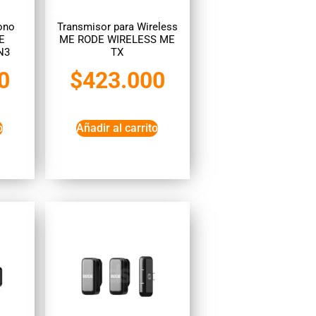
ono
Transmisor para Wireless
E
ME RODE WIRELESS ME
N3
TX
0
$
423.000
o
Añadir al carrito