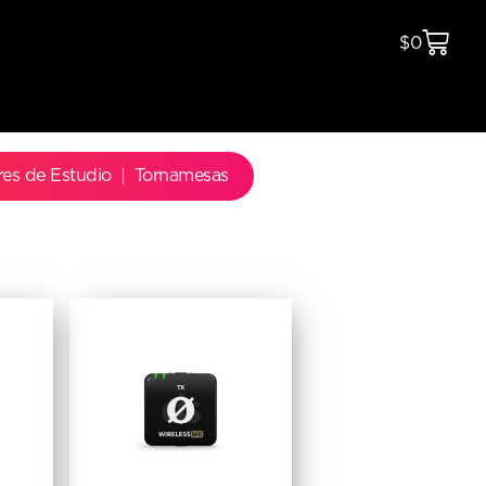
$
0
res de Estudio
Tornamesas