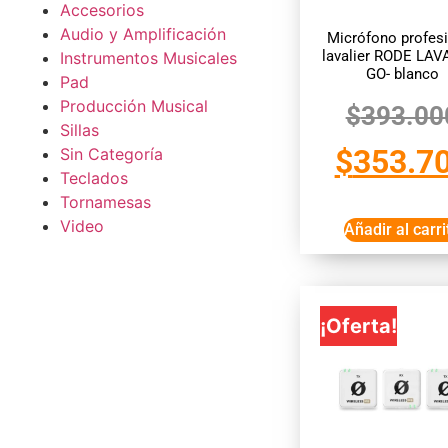
Accesorios
Audio y Amplificación
Micrófono profes
lavalier RODE LAV
Instrumentos Musicales
GO- blanco
Pad
Producción Musical
$
393.00
Sillas
$
353.7
Sin Categoría
Teclados
Tornamesas
Video
Añadir al carri
¡Oferta!