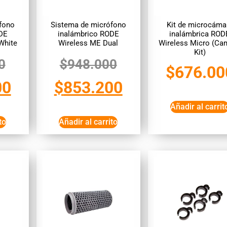
fono
Sistema de micrófono
Kit de microcáma
DE
inalámbrico RODE
inalámbrica ROD
White
Wireless ME Dual
Wireless Micro (Ca
Kit)
0
$
948.000
$
676.00
00
$
853.200
Añadir al carrit
to
Añadir al carrito