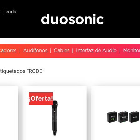
Tienda
cadores
Audífonos
Cables
Interfaz de Audio
Monito
tiquetados “RODE”
¡Oferta!