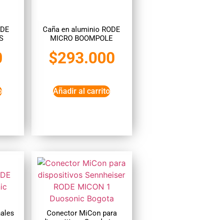
ODE
Caña en aluminio RODE
S
MICRO BOOMPOLE
0
$
293.000
o
Añadir al carrito
nales
Conector MiCon para