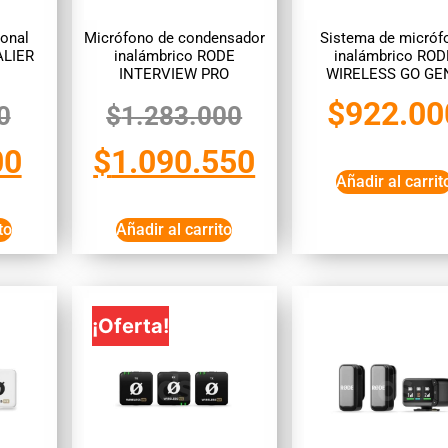
ional
Micrófono de condensador
Sistema de micróf
ALIER
inalámbrico RODE
inalámbrico ROD
INTERVIEW PRO
WIRELESS GO GE
$
922.00
0
$
1.283.000
00
$
1.090.550
Añadir al carrit
to
Añadir al carrito
¡Oferta!