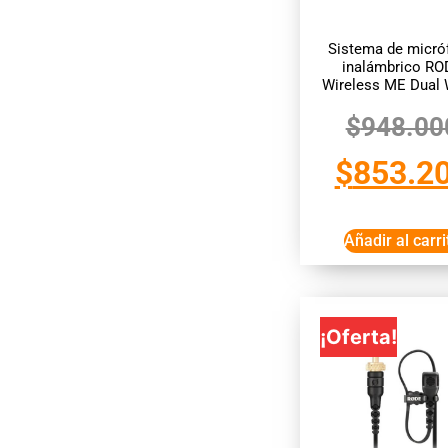
Sistema de micró
inalámbrico RO
Wireless ME Dual 
$
948.00
$
853.2
Añadir al carri
¡Oferta!