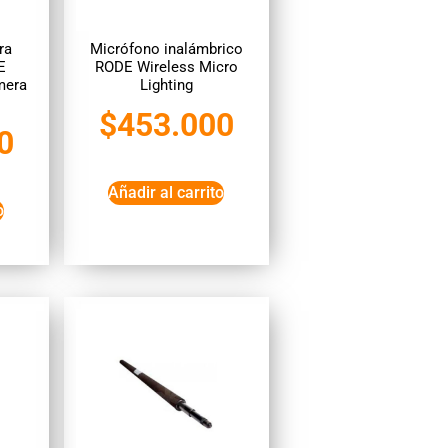
ra
Micrófono inalámbrico
E
RODE Wireless Micro
mera
Lighting
$
453.000
0
Añadir al carrito
o