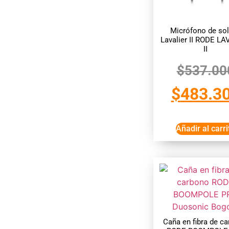
Micrófono de so
Lavalier II RODE LA
II
$
537.00
$
483.3
Añadir al carri
Caña en fibra de c