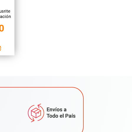
usrite
ración
0
o