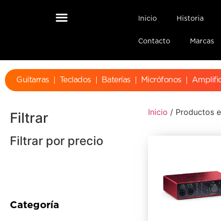
Inicio
Historia
Contacto
Marcas
Guitarras
Teclados
Baterías
Micrófonos
Amplifi
Inicio
/ Productos et
Filtrar
Filtrar por precio
Categoría