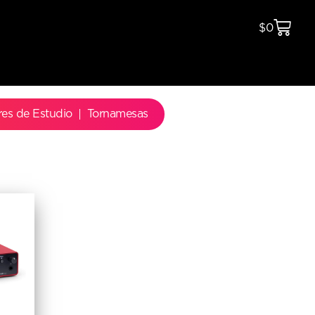
$
0
res de Estudio
Tornamesas