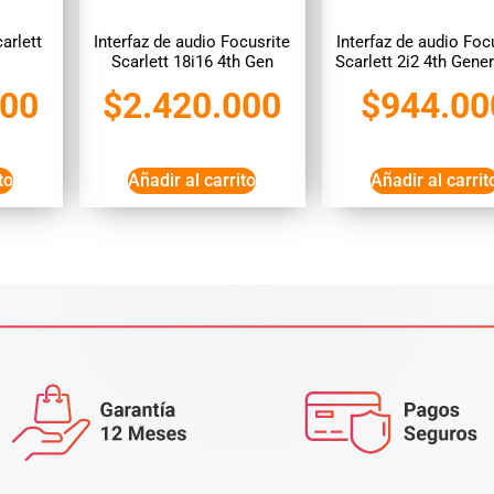
arlett
Interfaz de audio Focusrite
Interfaz de audio Foc
Scarlett 18i16 4th Gen
Scarlett 2i2 4th Gene
000
$
2.420.000
$
944.00
to
Añadir al carrito
Añadir al carrit