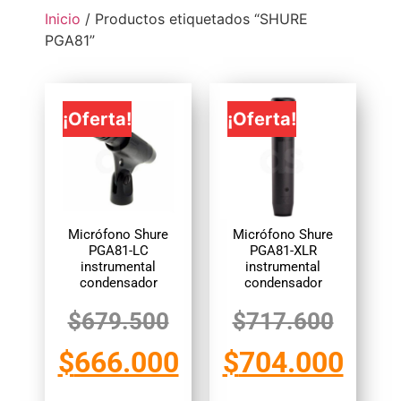
Inicio
/ Productos etiquetados “SHURE
PGA81”
¡Oferta!
¡Oferta!
Micrófono Shure
Micrófono Shure
PGA81-LC
PGA81-XLR
instrumental
instrumental
condensador
condensador
$
679.500
$
717.600
$
666.000
$
704.000