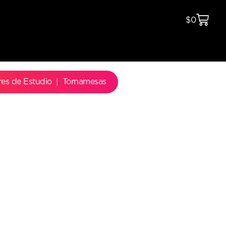
$
0
res de Estudio
Tornamesas