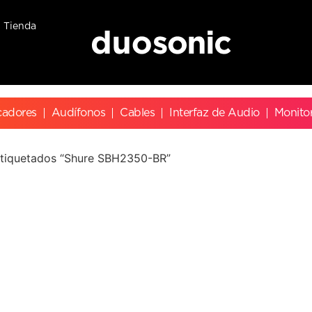
Tienda
cadores
Audífonos
Cables
Interfaz de Audio
Monito
etiquetados “Shure SBH2350-BR”