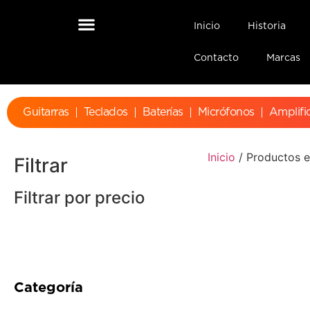
Inicio
Historia
Contacto
Marcas
Guitarras
Teclados
Baterías
Micrófonos
Amplifi
Inicio
/ Productos 
Filtrar
Filtrar por precio
Categoría