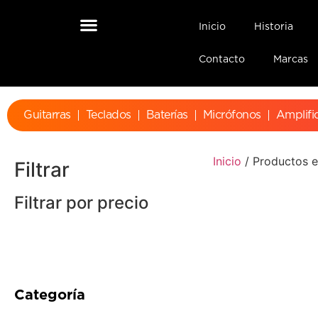
Inicio
Historia
Contacto
Marcas
Guitarras
Teclados
Baterías
Micrófonos
Amplifi
Inicio
/ Productos et
Filtrar
Filtrar por precio
Categoría