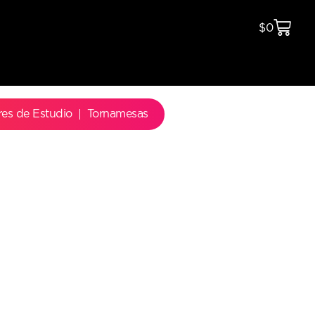
$
0
res de Estudio
Tornamesas