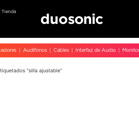
Tienda
cadores
Audífonos
Cables
Interfaz de Audio
Monito
iquetados “silla ajustable”