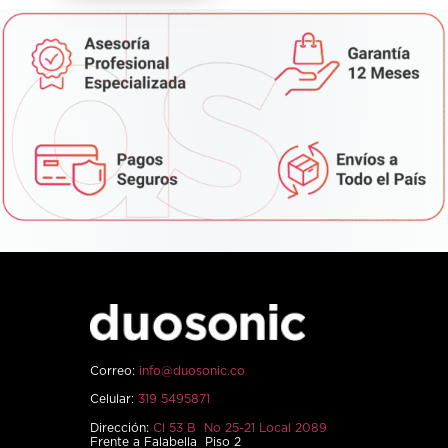
Correo:
info@duosonic.co
Celular:
319 5495871
Dirección:
Cl 53 B No 25-21 Local 2089
Frente a Falabella Piso 2