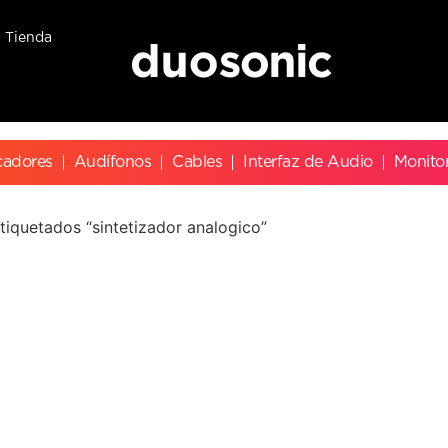
Tienda
cadores
Audífonos
Cables
Interfaz de Audio
Monito
tiquetados “sintetizador analogico”