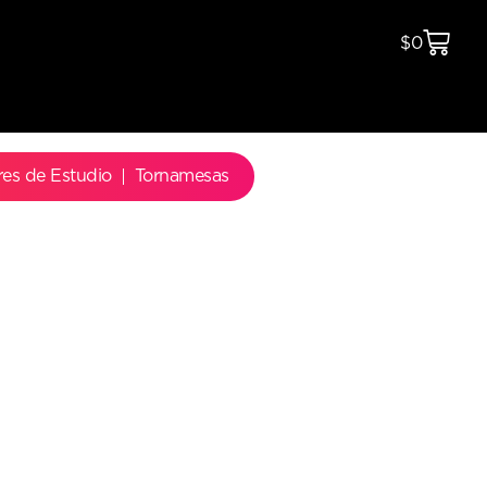
$
0
res de Estudio
Tornamesas