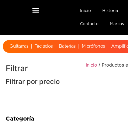
Inicio
Historia
Contacto
Marcas
Guitarras
Teclados
Baterías
Micrófonos
Amplifi
Inicio
/ Productos e
Filtrar
Filtrar por precio
Categoría