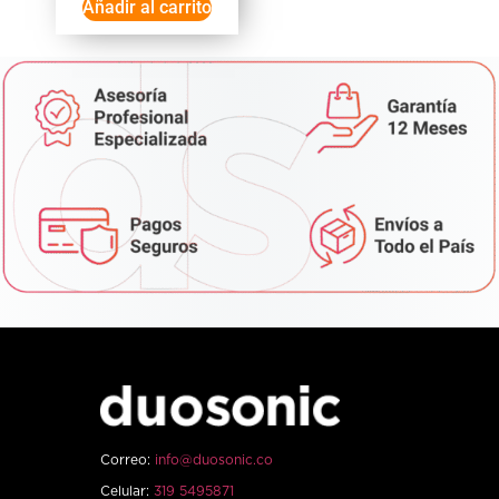
Añadir al carrito
Correo:
info@duosonic.co
Celular:
319 5495871