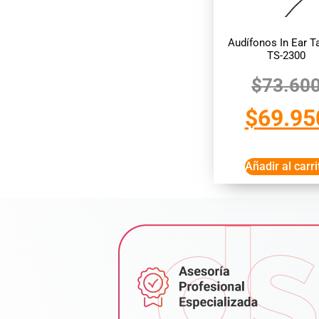
Audífonos In Ear T
TS-2300
$
73.60
$
69.95
Añadir al carri