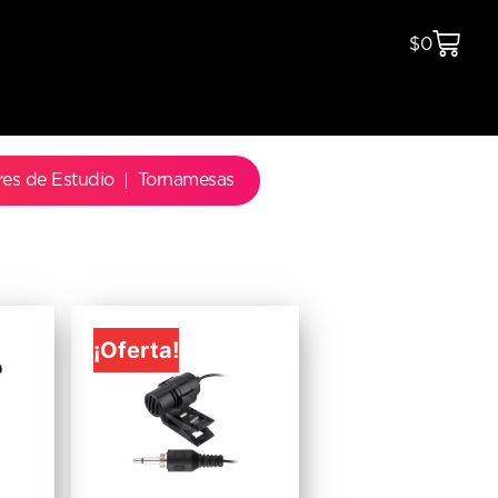
$
0
res de Estudio
Tornamesas
¡Oferta!