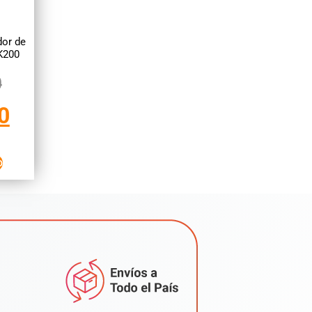
or de
K200
0
0
o