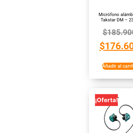
Micrófono alámb
Takstar DM – 2
$
185.90
$
176.6
Añadir al carri
¡Oferta!