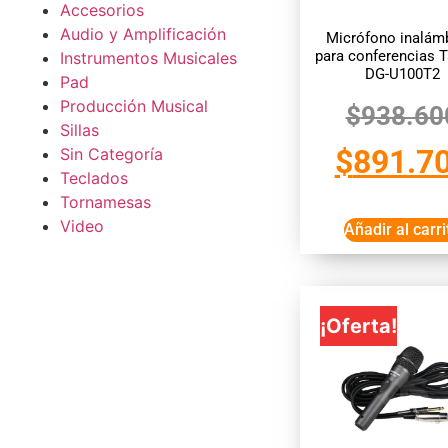
Accesorios
Audio y Amplificación
Micrófono inalám
para conferencias T
Instrumentos Musicales
DG-U100T2
Pad
Producción Musical
$
938.60
Sillas
$
891.7
Sin Categoría
Teclados
Tornamesas
Video
Añadir al carri
¡Oferta!