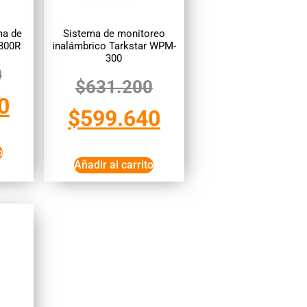
ma de
Sistema de monitoreo
-300R
inalámbrico Tarkstar WPM-
300
0
$
631.200
0
$
599.640
o
Añadir al carrito