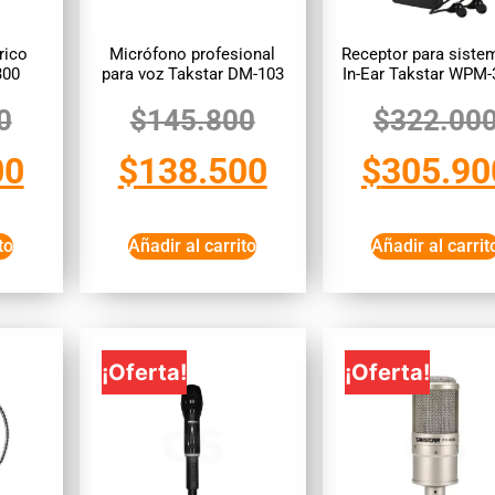
rico
Micrófono profesional
Receptor para siste
300
para voz Takstar DM-103
In-Ear Takstar WPM
0
$
145.800
$
322.00
00
$
138.500
$
305.90
to
Añadir al carrito
Añadir al carrit
¡Oferta!
¡Oferta!