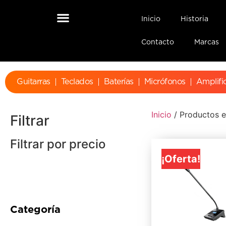
Inicio
Historia
Contacto
Marcas
Guitarras
Teclados
Baterías
Micrófonos
Amplifi
Inicio
/ Productos e
Filtrar
Filtrar por precio
¡Oferta!
Categoría