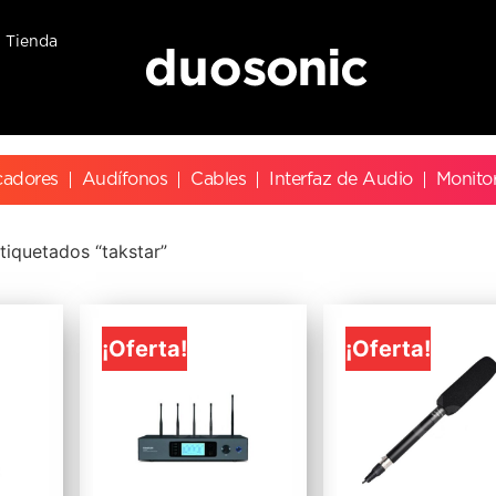
Tienda
cadores
Audífonos
Cables
Interfaz de Audio
Monito
tiquetados “takstar”
¡Oferta!
¡Oferta!