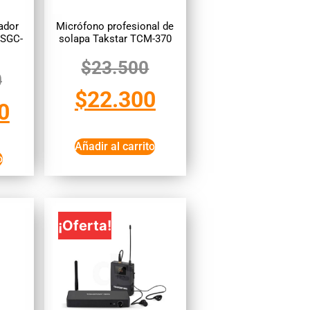
ador
Micrófono profesional de
 SGC-
solapa Takstar TCM-370
$
23.500
0
$
22.300
0
Añadir al carrito
o
¡Oferta!