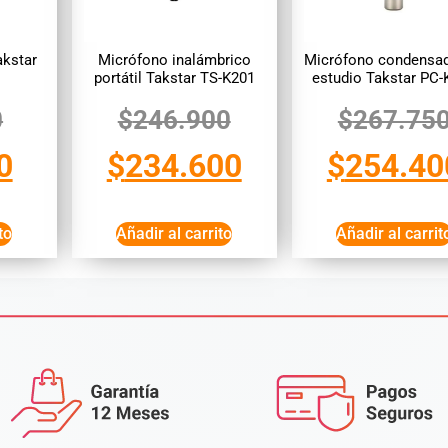
akstar
Micrófono inalámbrico
Micrófono condensad
portátil Takstar TS-K201
estudio Takstar PC-
0
$
246.900
$
267.75
0
$
234.600
$
254.40
to
Añadir al carrito
Añadir al carrit