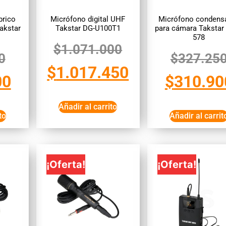
brico
Micrófono digital UHF
Micrófono condens
akstar
Takstar DG-U100T1
para cámara Takstar
578
$
1.071.000
0
$
327.25
$
1.017.450
00
$
310.90
Añadir al carrito
to
Añadir al carrit
¡Oferta!
¡Oferta!