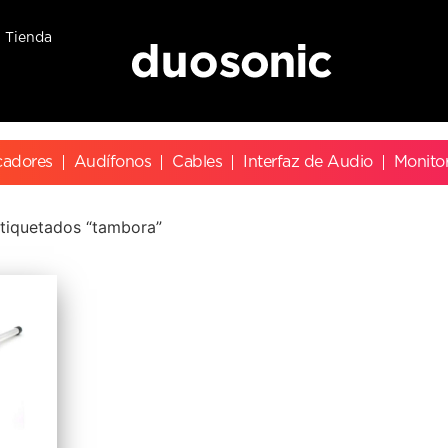
Tienda
cadores
Audífonos
Cables
Interfaz de Audio
Monito
tiquetados “tambora”