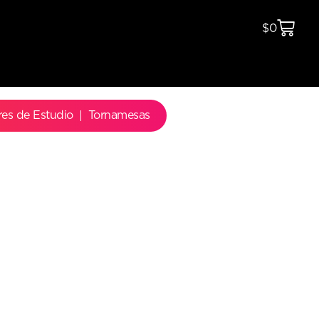
$
0
res de Estudio
Tornamesas