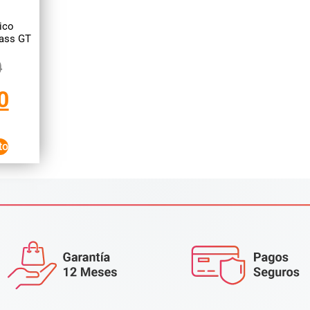
ico
ass GT
0
0
to