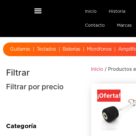
Inicio
Historia
Contacto
Marcas
Guitarras
Teclados
Baterías
Micrófonos
Amplifi
Inicio
/ Productos e
Filtrar
Filtrar por precio
¡Oferta!
Categoría