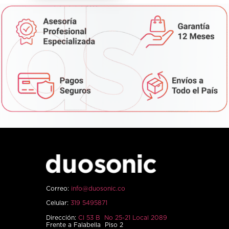
Correo:
info@duosonic.co
Celular:
319 5495871
Dirección:
Cl 53 B No 25-21 Local 2089
Frente a Falabella Piso 2