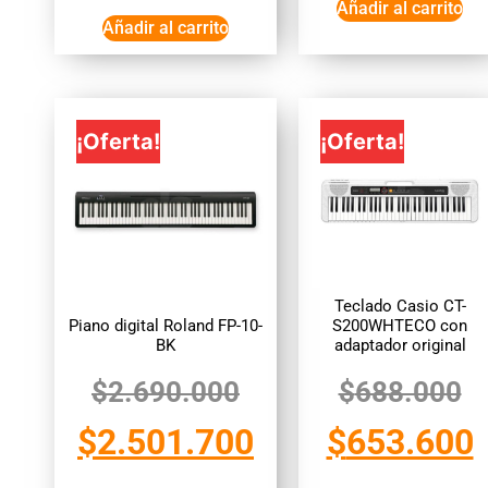
Añadir al carrito
Añadir al carrito
¡Oferta!
¡Oferta!
Teclado Casio CT-
Piano digital Roland FP-10-
S200WHTECO con
BK
adaptador original
$
2.690.000
$
688.000
$
2.501.700
$
653.600