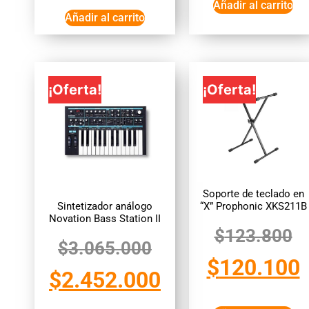
Añadir al carrito
Añadir al carrito
¡Oferta!
¡Oferta!
Soporte de teclado en
Sintetizador análogo
“X” Prophonic XKS211B
Novation Bass Station II
$
123.800
$
3.065.000
$
120.100
$
2.452.000