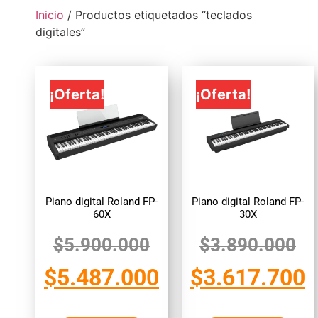
Inicio
/ Productos etiquetados “teclados
digitales”
¡Oferta!
¡Oferta!
Piano digital Roland FP-
Piano digital Roland FP-
60X
30X
$
5.900.000
$
3.890.000
$
5.487.000
$
3.617.700