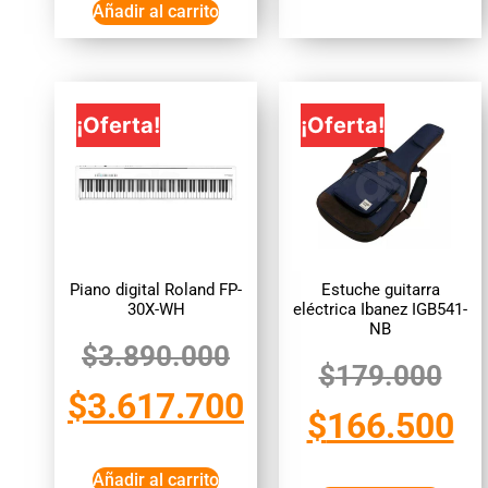
Añadir al carrito
¡Oferta!
¡Oferta!
Piano digital Roland FP-
Estuche guitarra
30X-WH
eléctrica Ibanez IGB541-
NB
$
3.890.000
$
179.000
$
3.617.700
$
166.500
Añadir al carrito