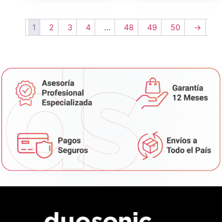
1
2
3
4
…
48
49
50
→