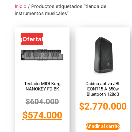
Inicio
/ Productos etiquetados “tienda de
instrumentos musicales”
¡Oferta!
Teclado MIDI Korg
Cabina activa JBL
NANOKEY FD BK
EON715 A 650w
Bluetooth 128dB
$
604.000
$
2.770.000
$
574.000
Añadir al carrito