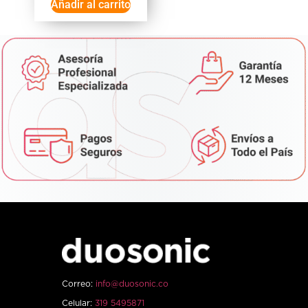
Añadir al carrito
Correo:
info@duosonic.co
Celular:
319 5495871