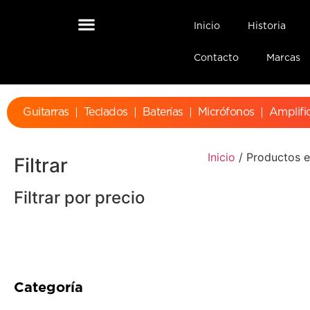
Inicio
Historia
Contacto
Marcas
Guitarras
Teclados
Baterías
Micrófonos
Amplifi
Inicio
/ Productos e
Filtrar
Filtrar por precio
Categoría