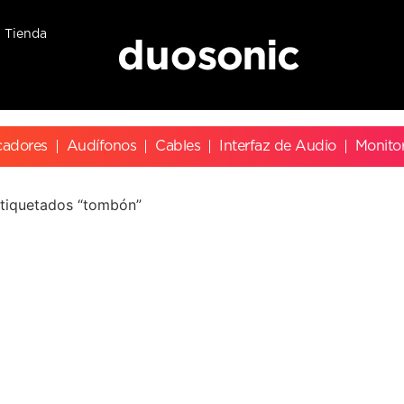
Tienda
cadores
Audífonos
Cables
Interfaz de Audio
Monito
tiquetados “tombón”