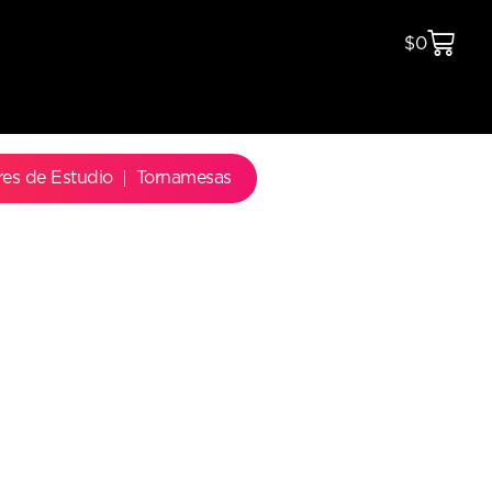
$
0
res de Estudio
Tornamesas