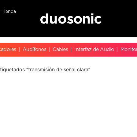
Tienda
cadores
Audífonos
Cables
Interfaz de Audio
Monito
tiquetados “transmisión de señal clara”