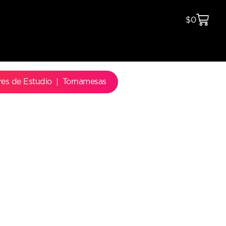
$
0
res de Estudio
Tornamesas