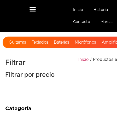
Inicio
Historia
Contacto
Marcas
Guitarras
Teclados
Baterías
Micrófonos
Amplifi
Inicio
/ Productos e
Filtrar
Filtrar por precio
Categoría