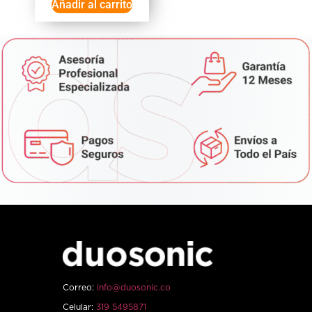
Añadir al carrito
Correo:
info@duosonic.co
Celular:
319 5495871