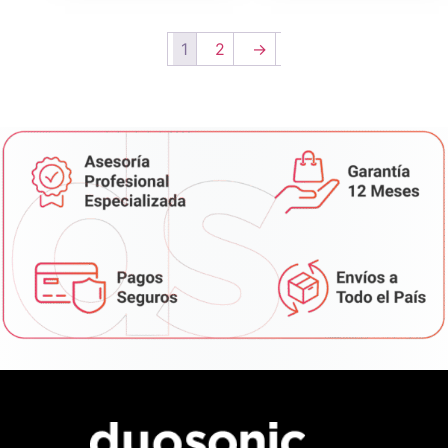
1
2
→