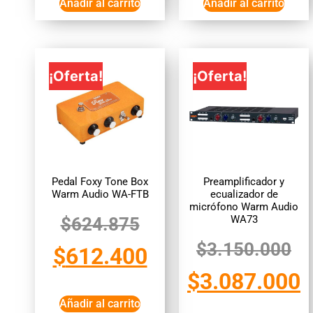
Añadir al carrito
Añadir al carrito
¡Oferta!
¡Oferta!
Pedal Foxy Tone Box
Preamplificador y
Warm Audio WA-FTB
ecualizador de
micrófono Warm Audio
WA73
$
624.875
$
3.150.000
$
612.400
$
3.087.000
Añadir al carrito