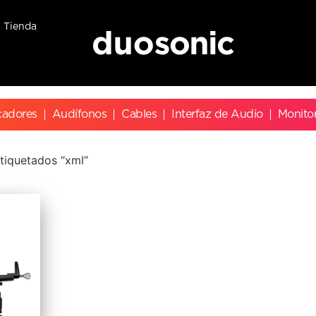
Tienda
cadores
Audífonos
Cables
Interfaz de Audio
Monito
tiquetados “xml”