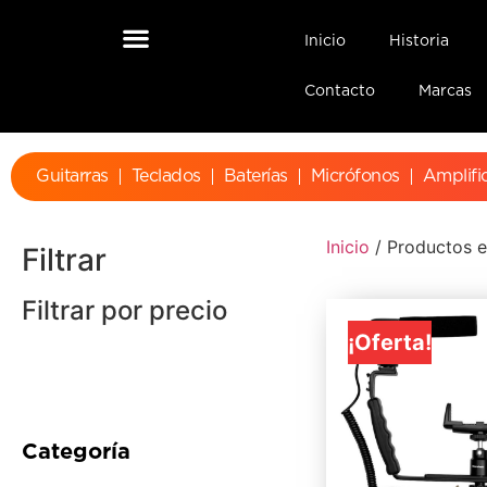
Inicio
Historia
Contacto
Marcas
Guitarras
Teclados
Baterías
Micrófonos
Amplifi
Inicio
/ Productos e
Filtrar
Filtrar por precio
¡Oferta!
Categoría