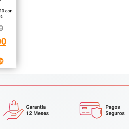
10 con
ra
0
00
to