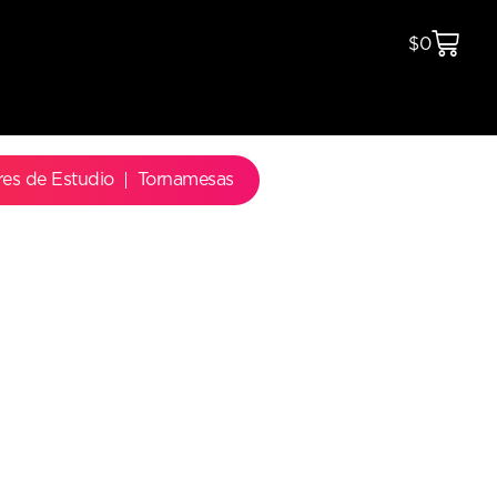
$
0
res de Estudio
Tornamesas