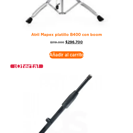
Atril Mapex platillo B400 con boom
$
296.700
$
319.000
Añadir al carrito
¡Oferta!