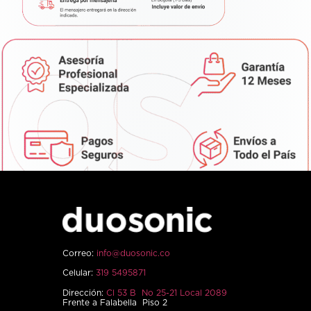
Correo:
info@duosonic.co
Celular:
319 5495871
Dirección:
Cl 53 B No 25-21 Local 2089
Frente a Falabella Piso 2