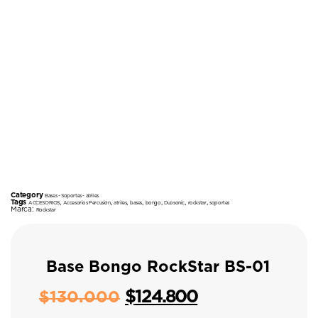
Category
Bases - Soportes - atriles
Tags
,
,
,
,
,
,
,
ACCESORIOS
Accesorios Percusión
atriles
bases
bongo
Duosonic
rockstar
soportes
Marca:
Rockstar
Base Bongo RockStar BS-01
$
124.800
$
130.000