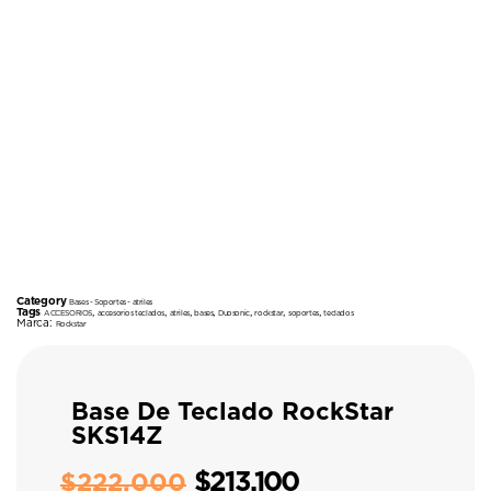
Category
Bases - Soportes - atriles
Tags
,
,
,
,
,
,
,
ACCESORIOS
accesorios teclados
atriles
bases
Duosonic
rockstar
soportes
teclados
Marca:
Rockstar
Base De Teclado RockStar
SKS14Z
$
213.100
$
222.000