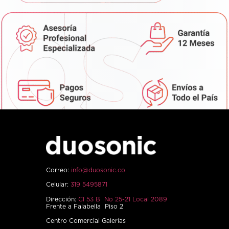
Correo:
info@duosonic.co
Celular:
319 5495871
Dirección:
Cl 53 B No 25-21 Local 2089
Frente a Falabella Piso 2
Centro Comercial Galerías