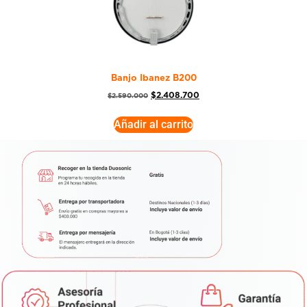
Banjo Ibanez B200
$
2.408.700
$
2.590.000
Añadir al carrito