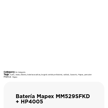
Category
Sin Categoría
Tags
,
,
,
,
,
,
,
,
Audio
bases
Batería
baterias acusticas
bogotá. sonido profesional
calidad
Duosonic
Mapex
percusion
Marca:
Mapex
Batería Mapex MM529SFKD
+ HP4005