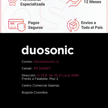
Correo:
info@duosonic.co
Celular:
319 5495871
Dirección:
Cl 53 B No 25-21 Local 2089
Frente a Falabella Piso 2
Centro Comercial Galerías
Bogotá-Colombia