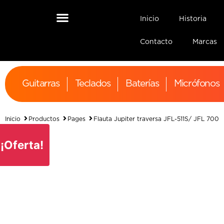
Inicio
Historia
Contacto
Marcas
Guitarras
Teclados
Baterías
Micrófonos
Inicio
Productos
Pages
Flauta Jupiter traversa JFL-511S/ JFL 700
¡Oferta!