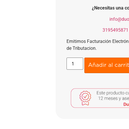
¿Necesitas una co
​
info@duo
​
3195495871
Emitimos Facturación Electró
de Tributacion.
Añadir al carri