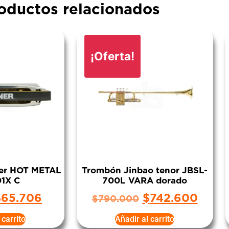
oductos relacionados
¡Oferta!
er HOT METAL
Trombón Jinbao tenor JBSL-
1X C
700L VARA dorado
$
65.706
$
742.600
$
790.000
 carrito
Añadir al carrito