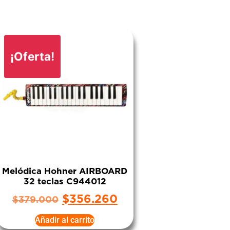
¡Oferta!
Melódica Hohner AIRBOARD
32 teclas C944012
$
356.260
$
379.000
Añadir al carrito