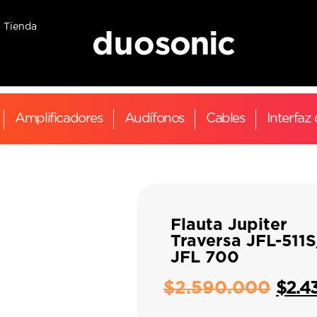
Tienda
Amplificadores
Audífonos
Cables
Interfaz
Flauta Jupiter
Traversa JFL-511S
JFL 700
$
2.590.000
$
2.4