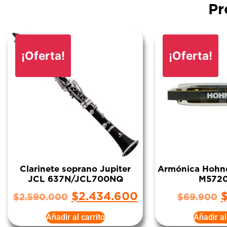
Pr
¡Oferta!
¡Oferta!
Clarinete soprano Jupiter
Armónica Hohn
JCL 637N/JCL700NQ
M5720
$
2.434.600
$
2.590.000
$
69.900
Añadir al carrito
Añadir al