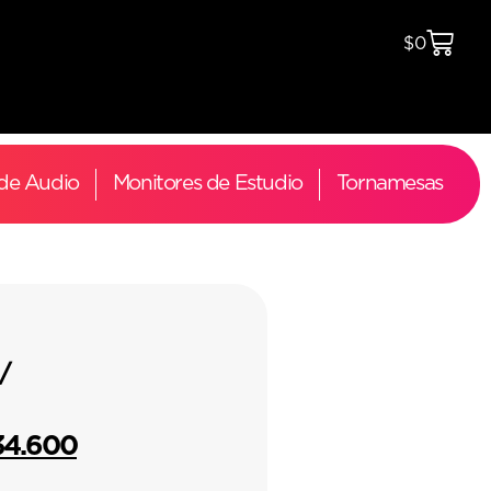
$
0
 de Audio
Monitores de Estudio
Tornamesas
/
34.600