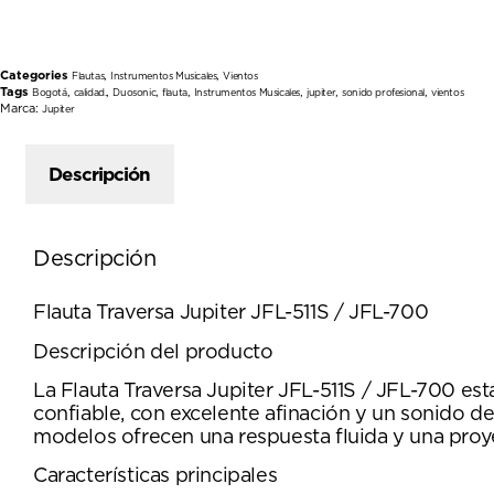
Categories
,
,
Flautas
Instrumentos Musicales
Vientos
Tags
,
,
,
,
,
,
,
Bogotá
calidad.
Duosonic
flauta
Instrumentos Musicales
jupiter
sonido profesional
vientos
Marca:
Jupiter
Descripción
Descripción
Flauta Traversa Jupiter JFL-511S / JFL-700
Descripción del producto
La Flauta Traversa Jupiter JFL-511S / JFL-700 es
confiable, con excelente afinación y un sonido def
modelos ofrecen una respuesta fluida y una proyec
Características principales