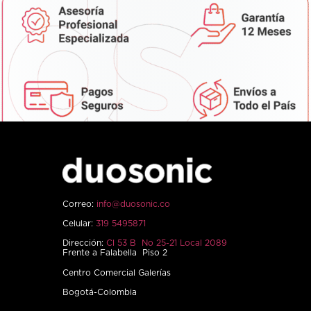
Correo:
info@duosonic.co
Celular:
319 5495871
Dirección:
Cl 53 B No 25-21 Local 2089
Frente a Falabella Piso 2
Centro Comercial Galerías
Bogotá-Colombia