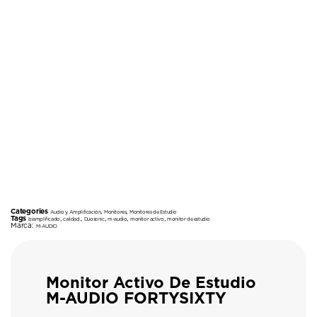
Categories
,
,
Audio y Amplificación
Monitores
Monitores de Estudio
Tags
,
,
,
,
,
biamplificado
calidad.
Duosonic
m-audio
monitor activo
monitor de estudio
Marca:
M-AUDIO
Monitor Activo De Estudio
M-AUDIO FORTYSIXTY