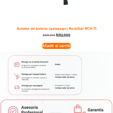
Asiento de batería (galapago) RockStar RCH-T1
$
312.000
$
325.000
Añadir al carrito