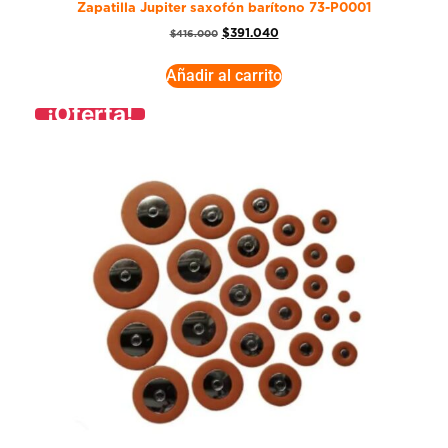
Zapatilla Jupiter saxofón barítono 73-P0001
$
391.040
$
416.000
Añadir al carrito
¡Oferta!