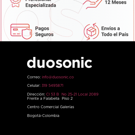
Correo:
info@duosonic.co
Celular:
319 5495871
Dirección:
Cl 53 B No 25-21 Local 2089
Frente a Falabella Piso 2
Centro Comercial Galerías
Bogotá-Colombia