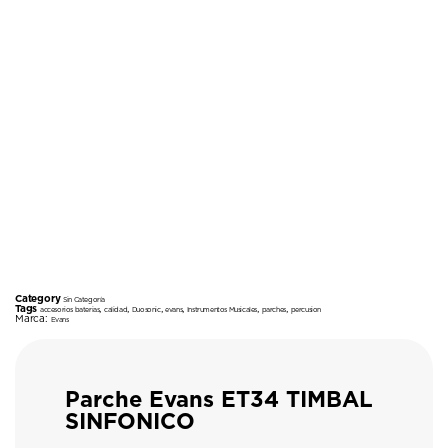
Category
Sin Categoría
Tags
,
,
,
,
,
,
accesorios baterias
calidad
Duosonic
evans
Instrumentos Musicales
parches
percusion
Marca:
Evans
Parche Evans ET34 TIMBAL
SINFONICO